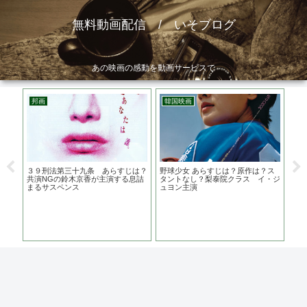
無料動画配信 / いそブログ
あの映画の感動を動画サービスで
邦画
韓国映画
韓
監督
３９刑法第三十九条 あらすじは？
野球少女 あらすじは？原作は？ス
長沙
演
共演NGの鈴木京香が主演する息詰
タントなし？梨泰院クラス イ・ジ
均年
まるサスペンス
ュヨン主演