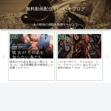
無料動画配信 / いそブログ
あの映画の感動を動画サービスで
邦画
洋画
ア
監督
彼女がその名を知らない鳥たち ネ
バイオハザード ウェルカム・ト
サ
演
タバレ 白石和彌監督が映画化した
ゥ・ラクーンシティ あらすじは？
あら
恋愛ミステリー
前作の続き？ カヤ・スコデラーリ
優
オ主演