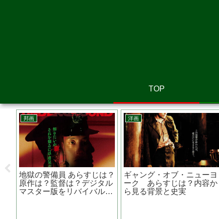
TOP
韓国映画
邦画
あいつむ
無垢なる証人 チョン・ウ
ＦＵＮＮＹ ＢＵＮＮ
は？原作
ソン主演 キム・ヒャンギ
らすじは？原作は？
ズの内容
さんの演技が素晴らしい
は？ 中川大志主演