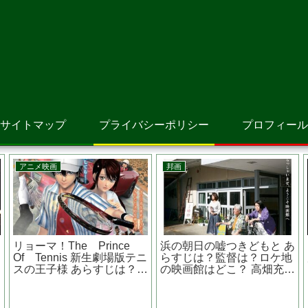
サイトマップ
プライバシーポリシー
プロフィール
韓国映画
洋画
Ｙ あ
雨とあなたの物語 あらすじ
Ｇ．Ｉ．ジョー 漆黒
ロケ地
は？監督は？ 韓国恋愛映画
ネークアイズ あらすじ
代表作は？ カン・ハヌル主
キャストは？ 日本のロ
演
は？