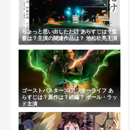
ちょっと思い出しただけ あらすじは？監
督は？主演の関連作品は？ 池松壮亮主演
ゴーストバスターズ/アフターライフ あ
らすじは？原作は？続編？ ポール・ラッ
ド主演