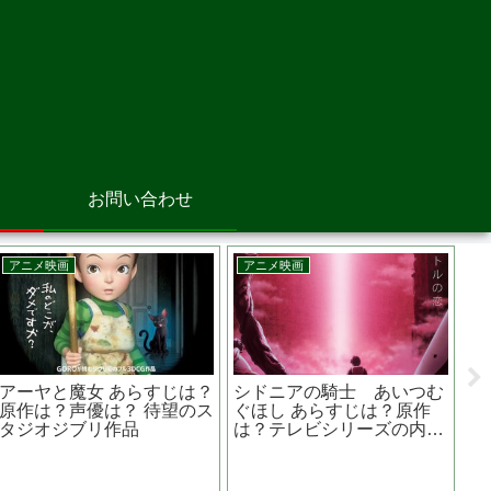
お問い合わせ
邦画
アニメ映画
のス
真夏の方程式 あらすじ
サイダーのように言葉が
は？
は？キャストは？？前作、
き上がる あらすじは？原
ケ地
容疑者Xの献身との違い
は？ 気になる声優は？
は？