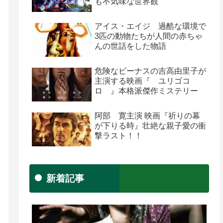
も不気味な世界観
アイス・エイジ 過酷な環境で
3匹の動物たちが人間の赤ちゃ
んの世話をした物語
危険なビーナスの吉高由里子が
主演する映画『 ユリゴコ
ロ 』本格派傑作ミステリー
阿部 寛主演 映画『祈りの幕
が下りる時』壮絶な親子愛の衝
撃ラスト！！
新着記事