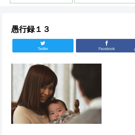
愚行録１３
Twitter
Facebook