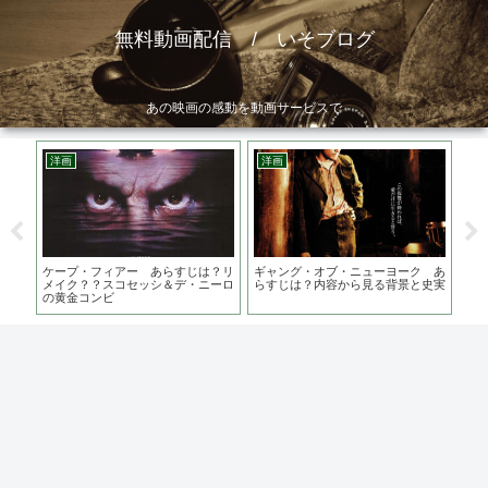
無料動画配信 / いそブログ
あの映画の感動を動画サービスで
洋画
洋画
邦
スの
ケープ・フィアー あらすじは？リ
ギャング・オブ・ニューヨーク あ
お
替は
メイク？？スコセッシ＆デ・ニーロ
らすじは？内容から見る背景と史実
ごし
の黄金コンビ
勝