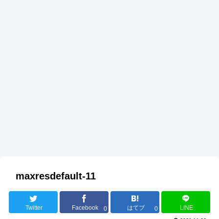
maxresdefault-11
Twitter
Facebook
はてブ
LINE
0
0