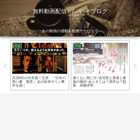
無料動画配信 / いそブログ
あの映画の感動を動画サービスで
邦画
邦画
邦
？？
共演NGの中井貴一主演 『日本の
痛くない死に方~在宅医と患者と家
闇
宙人
黒い夏 冤罪』 あの松本サリン事
族の物語~あらすじは？原作は？監
は
件を描く
督 高橋伴明