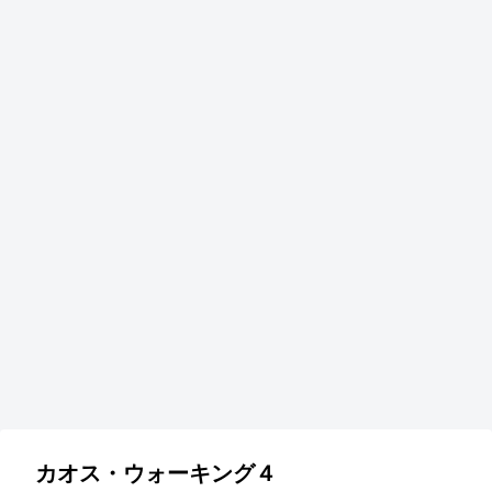
アニメ映画
韓国映画
韓
は？
コララインとボタンの魔女 あらす
隻
？？
じは？原作は誰が？可愛くも不気味
は
な世界観
ん
韓国映画ソン・ガンホ主演『 渇
き 』キム・オクビンの演技が光
る！！
カオス・ウォーキング４