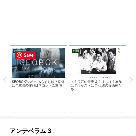
韓国映画
邦画
ア
Save
SEOBOK/ソボク あらすじは？監督
トキワ荘の青春 あらすじは？原作
ラー
は？主演の作品は？コン・ユ主演
は？キャストは？ 伝説の漫画家た
作は
ち
る
子さ
きっ
アンテベラム３