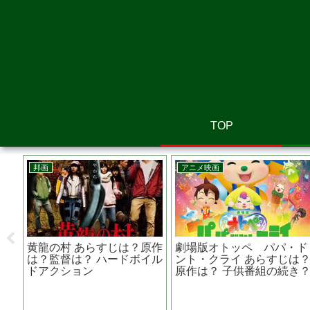
TOP
邦画
アニメ映画
シュ
黄龍の村 あらすじは？原作
劇場版オトッペ パパ・ド
の猫
は？監督は？ ハードボイル
ント・クライ あらすじは
ドアクション
原作は？ 子供番組の続き