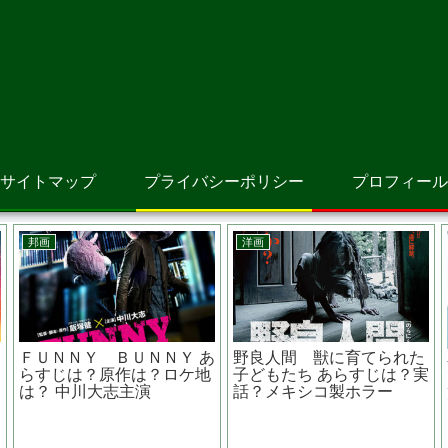
サイトマップ
プライバシーポリシー
プロフィール
邦画
洋画
ＦＵＮＮＹ ＢＵＮＮＹ あ
野良人間 獣に育てられた
？
らすじは？原作は？ロケ地
子どもたち あらすじは？実
？
は？ 中川大志主演
話？メキシコ製ホラー