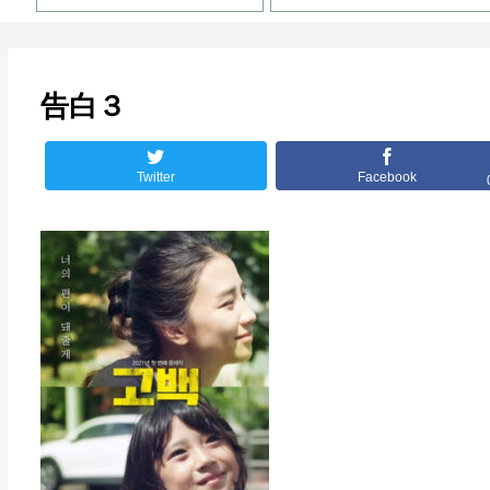
告白３
Twitter
Facebook