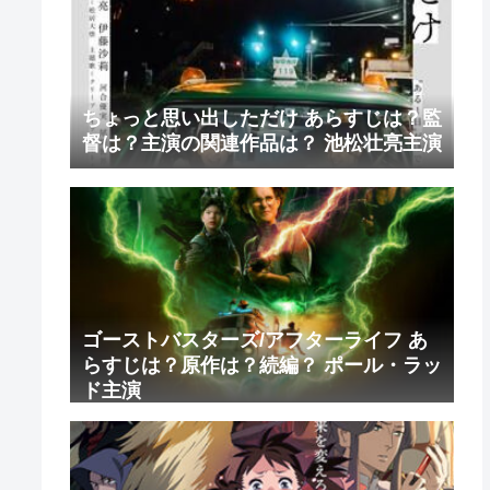
ちょっと思い出しただけ あらすじは？監
督は？主演の関連作品は？ 池松壮亮主演
ゴーストバスターズ/アフターライフ あ
らすじは？原作は？続編？ ポール・ラッ
ド主演