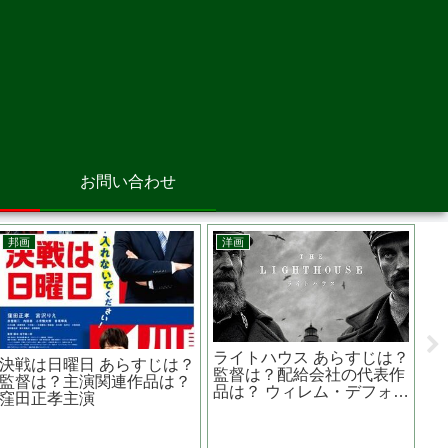
お問い合わせ
邦画
洋画
洋
ライトハウス あらすじは？
ピ
決戦は日曜日 あらすじは？
監督は？配給会社の代表作
ナ
監督は？主演関連作品は？
品は？ ウィレム・デフォー
原
窪田正孝主演
主演