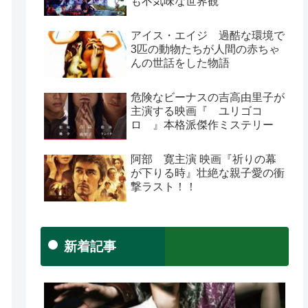
も不気味な世界観
アイス・エイジ 過酷な環境で
3匹の動物たちが人間の赤ちゃ
んの世話をした物語
危険なビーナスの吉高由里子が
主演する映画『 ユリゴコ
ロ 』本格派傑作ミステリー
阿部 寛主演 映画『祈りの幕
が下りる時』壮絶な親子愛の衝
撃ラスト！！
新着記事