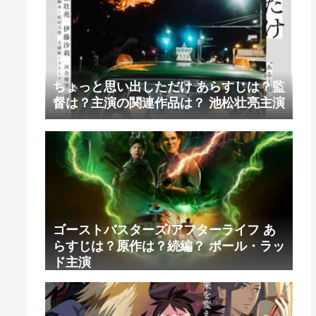
ちょっと思い出しただけ あらすじは？監
督は？主演の関連作品は？ 池松壮亮主演
ゴーストバスターズ/アフターライフ あ
らすじは？原作は？続編？ ポール・ラッ
ド主演