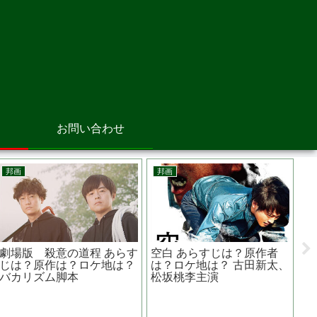
お問い合わせ
邦画
邦画
洋
告白 あらすじは？原作
痛くない死に方~在宅医と
野
は？第34回日本アカデミー
患者と家族の物語~あらす
子
賞では4冠を達成
じは？原作は？監督 高橋
話
伴明