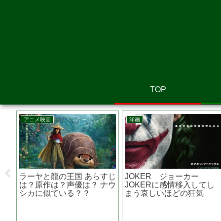
TOP
洋画
洋画
者
Ｇ．Ｉ．ジョー 漆黒のス
テスラ エジソンが恐れた
太、
ネークアイズ あらすじは？
天才 あらすじは？原作は
キャストは？ 日本のロケ地
テスラ・モーターズと関係
は？
が？