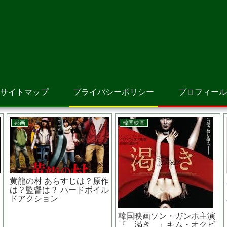
サイトマップ
プライバシーポリシー
プロフィール
邦画
アニメ映画
お終活 熟春！人生、百年
それいけ！アンパンマンふ
？
時代の過ごし方 あらすじ
わふわフワリーと雲の国 あ
は？原作は？水野勝主演
らすじは？原作者は？ザキ
ヤマが声優？