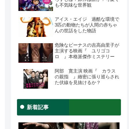
も不気味な世界観
アイス・エイジ 過酷な環境で
3匹の動物たちが人間の赤ちゃ
んの世話をした物語
危険なビーナスの吉高由里子が
主演する映画『 ユリゴコ
ロ 』本格派傑作ミステリー
阿部 寛主演 映画『 カラス
の親指 』緻密に張り巡らされ
た伏線を見抜けるか？
新着記事