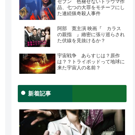
セブン 色褪せないトラウマ作
品、七つの大罪をモチーフにし
た連続猟奇殺人事件
阿部 寛主演 映画『 カラス
の親指 』緻密に張り巡らされ
た伏線を見抜けるか？
宇宙戦争 あらすじは？原作
は？？トライポッドって地球に
来た宇宙人の名前？
新着記事