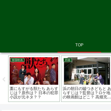
TOP
画
邦画
邦画
ャング・オブ・ニューヨ
砕け散るところを見せてあ
地獄の
ク あらすじは？内容か
げる あらすじは？原作は？
作は？
見る背景と史実
真っ赤な嵐って？？
マヤ