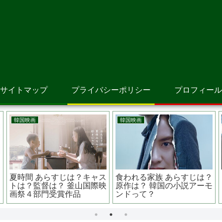
サイトマップ
プライバシーポリシー
プロフィール
アニメ映画
アニメ映画
花園 あらすじは？原
コララインとボタンの魔
リョーマ！
 広瀬アリスがカリス
女 あらすじは？原作は誰
Of Te
ンキー？？
が？可愛くも不気味な世界
スの王子
観
優は？