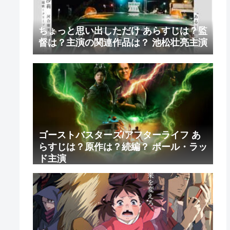
ちょっと思い出しただけ あらすじは？監
督は？主演の関連作品は？ 池松壮亮主演
ゴーストバスターズ/アフターライフ あ
らすじは？原作は？続編？ ポール・ラッ
ド主演