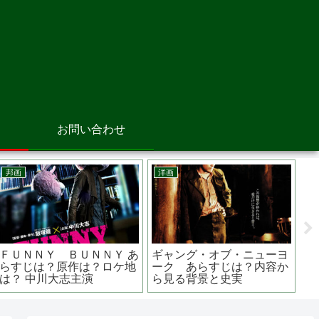
お問い合わせ
邦画
洋画
The Prince
痛くない死に方~在宅医と
ビバリウム
nnis 新生劇場版テニ
患者と家族の物語~あらす
作は？トラ
様 あらすじは？声
じは？原作は？監督 高橋
の子育てス
伴明