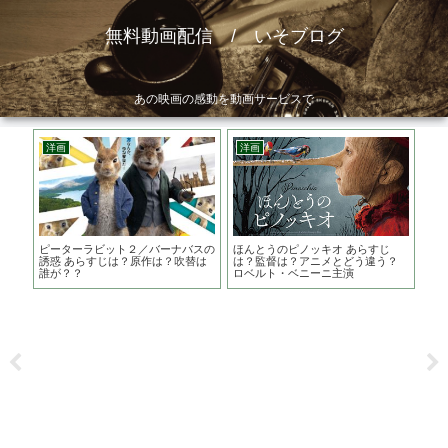
無料動画配信 / いそブログ
あの映画の感動を動画サービスで
洋画
洋画
邦
ピーターラビット２／バーナバスの
ほんとうのピノッキオ あらすじ
さが
すじ
誘惑 あらすじは？原作は？吹替は
は？監督は？アニメとどう違う？
関連
？
誰が？？
ロベルト・ベニーニ主演