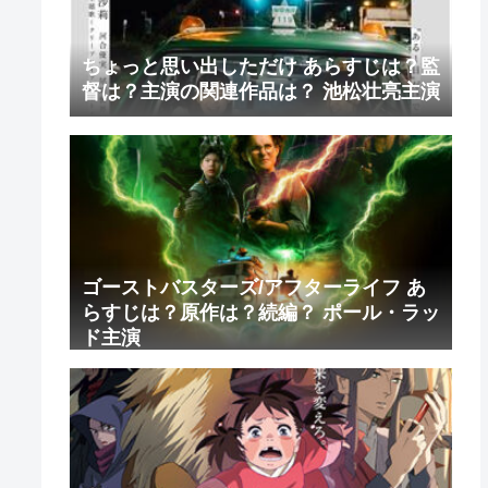
ちょっと思い出しただけ あらすじは？監
督は？主演の関連作品は？ 池松壮亮主演
ゴーストバスターズ/アフターライフ あ
らすじは？原作は？続編？ ポール・ラッ
ド主演