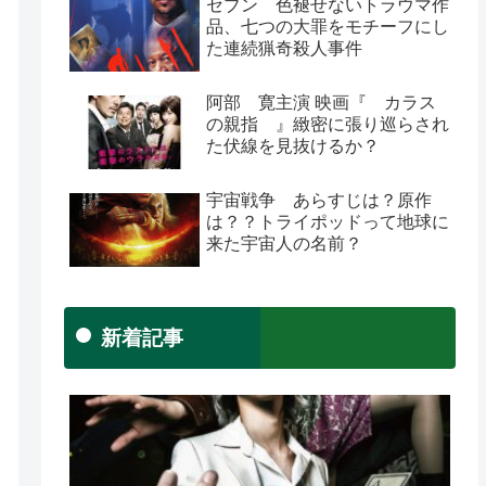
セブン 色褪せないトラウマ作
品、七つの大罪をモチーフにし
た連続猟奇殺人事件
阿部 寛主演 映画『 カラス
の親指 』緻密に張り巡らされ
た伏線を見抜けるか？
宇宙戦争 あらすじは？原作
は？？トライポッドって地球に
来た宇宙人の名前？
新着記事