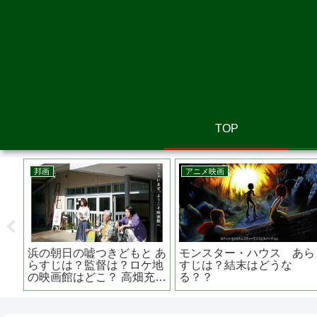
TOP
洋画
邦画
洋
ケープ・フィアー あらす
さがす あらすじは？監督
J
じは？リメイク？？スコセ
は？主演関連作品は？ 佐藤
JO
ッシ＆デ・ニーロの黄金コ
二朗主演
ま
ンビ