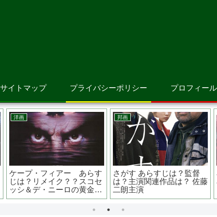
サイトマップ
プライバシーポリシー
プロフィール
画
韓国映画
邦画
OKER ジョーカー
無垢なる証人 チョン・ウ
ミラク
KERに感情移入してし
ソン主演 キム・ヒャンギ
じは？
う哀しいほどの狂気
さんの演技が素晴らしい
桐谷健