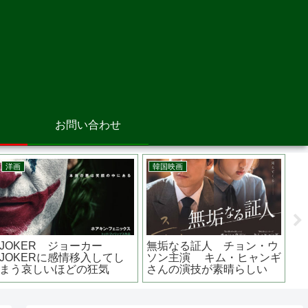
お問い合わせ
邦画
邦画
ルシティコザ あらす
容疑者X
ちょっと思い出しただけ あ
監督は？主題歌は？
み の堤
らすじは？監督は？主演の
太主演
石神の演
関連作品は？ 池松壮亮主演
い