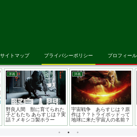
サイトマップ
プライバシーポリシー
プロフィール
アニメ映画
アニメ映画
邦
ラーヤと龍の王国 あらすじ
劇場版オトッペ パパ・ド
決
は？原作は？声優は？ ナウ
ント・クライ あらすじは？
監
シカに似ている？？
原作は？ 子供番組の続き？
窪