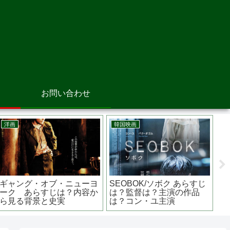
お問い合わせ
画
アニメ映画
アニ
長ぐつをはいたネコ シュ
それ
戦は日曜日 あらすじは？
レックにも登場するあの猫
わふ
督は？主演関連作品は？
が主役のストーリー
らす
田正孝主演
ヤマ