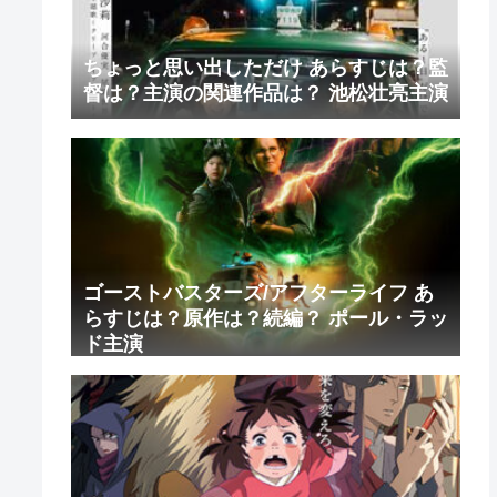
ちょっと思い出しただけ あらすじは？監
督は？主演の関連作品は？ 池松壮亮主演
ゴーストバスターズ/アフターライフ あ
らすじは？原作は？続編？ ポール・ラッ
ド主演