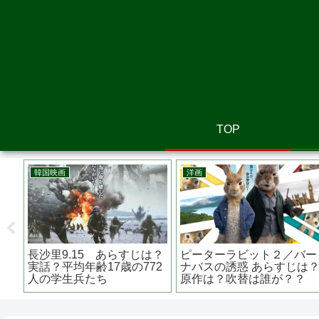
TOP
洋画
韓国映画
ギャング・オブ・ニューヨ
SEOBOK/ソボク あらすじ
ーク あらすじは？内容か
は？監督は？主演の作品
ら見る背景と史実
は？コン・ユ主演