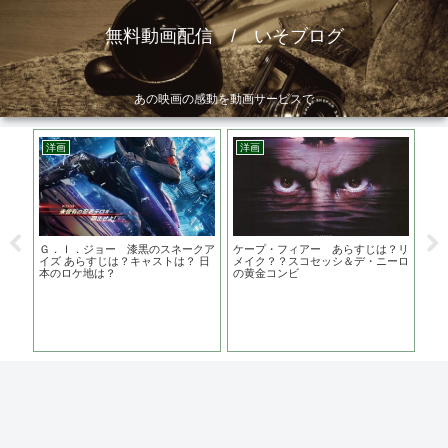
無料動画配信 / いそブログ
あの映画の感動を動画サービスで
洋画
洋画
ア
Ｇ．Ｉ．ジョー 漆黒のスネークア
ケープ・フィアー あらすじは？リ
モ
イズ あらすじは？キャストは？ 日
メイク？？スコセッシ＆デ・ニーロ
結
本のロケ地は？
の黄金コンビ
渇
光