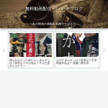
無料動画配信 / いそブログ
あの映画の感動を動画サービスで
邦画
邦画
邦
34
護られなかった者たちへ あらすじ
さがす あらすじは？監督は？主演
Ａｒ
達成
は？原作は？ロケ地は？ 中山七里
関連作品は？ 佐藤二朗主演
は？
のミステリー