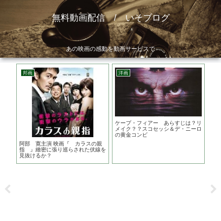
無料動画配信 / いそブログ
あの映画の感動を動画サービスで
邦画
洋画
邦
ケープ・フィアー あらすじは？リ
空白
メイク？？スコセッシ＆デ・ニーロ
地は
の黄金コンビ
阿部 寛主演 映画『 カラスの親
子さ
指 』緻密に張り巡らされた伏線を
きっ
見抜けるか？