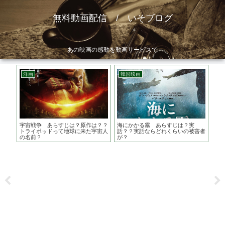
無料動画配信 / いそブログ
あの映画の感動を動画サービスで
洋画
韓国映画
邦
じ
宇宙戦争 あらすじは？原作は？？
海にかかる霧 あらすじは？実
ひら
ァン
トライポッドって地球に来た宇宙人
話？？実話ならどれくらいの被害者
ケ地
の名前？
が？