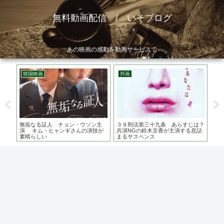
無料動画配信 / いそブログ
あの映画の感動を動画サービスで
韓国映画
邦画
韓
 ジ
無垢なる証人 チョン・ウソン主
３９刑法第三十九条 あらすじは？
長沙
観に
演 キム・ヒャンギさんの演技が
共演NGの鈴木京香が主演する息詰
均年
素晴らしい
まるサスペンス