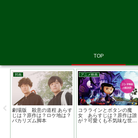
TOP
邦画
邦画
らす
ひらいて あらすじは？原作
連作
は？ロケ地は？ 山田杏奈主
演
阿部 寛主演 映画『祈り
幕が下りる時』壮絶な親子