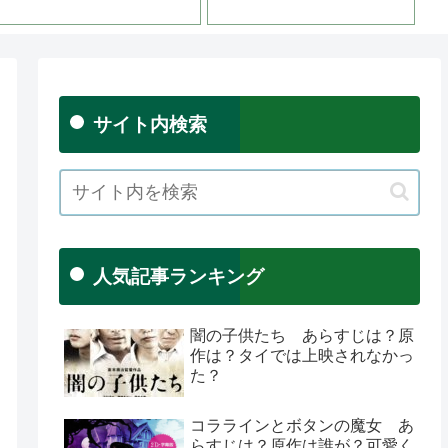
ン
サイト内検索
人気記事ランキング
闇の子供たち あらすじは？原
作は？タイでは上映されなかっ
た？
コララインとボタンの魔女 あ
らすじは？原作は誰が？可愛く