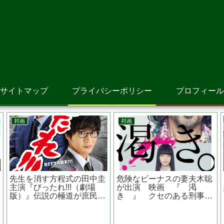
サイトマップ
プライバシーポリシー
プロフィール
アニメ映画
韓国映画
モンスター・ハウス あら
V.I.P修羅の獣たち あらす
すじは？結末はどうな
じは？キャストは？国家権
る？？
力がドラ息子に振り回され
る？
の