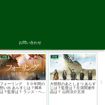
お問い合わせ
邦画
アニメ映画
韓
スマーフ スマーフェット
決戦は日曜日 あらすじは？
と秘密の大冒険 原作は？
監督は？主演関連作品は？
ベルギーの漫画から生まれ
窪田正孝主演
た？
韓
『