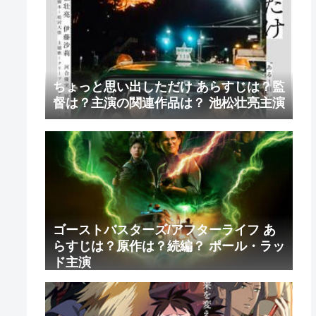
ちょっと思い出しただけ あらすじは？監
督は？主演の関連作品は？ 池松壮亮主演
ゴーストバスターズ/アフターライフ あ
らすじは？原作は？続編？ ポール・ラッ
ド主演