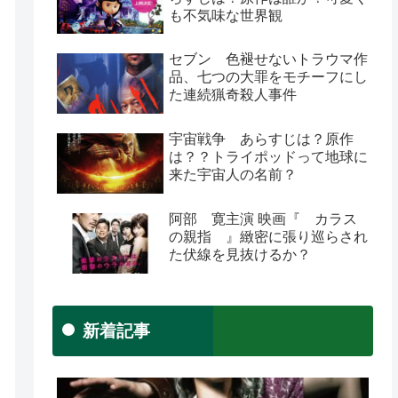
も不気味な世界観
セブン 色褪せないトラウマ作
品、七つの大罪をモチーフにし
た連続猟奇殺人事件
宇宙戦争 あらすじは？原作
は？？トライポッドって地球に
来た宇宙人の名前？
阿部 寛主演 映画『 カラス
の親指 』緻密に張り巡らされ
た伏線を見抜けるか？
新着記事