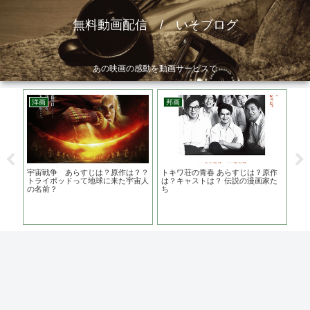
無料動画配信 / いそブログ
あの映画の感動を動画サービスで
洋画
邦画
洋
の過
宇宙戦争 あらすじは？原作は？？
トキワ荘の青春 あらすじは？原作
JO
水野
トライポッドって地球に来た宇宙人
は？キャストは？ 伝説の漫画家た
情
の名前？
ち