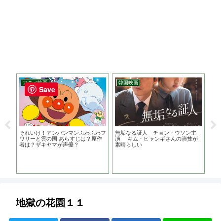
アニメ映画
韓国映画
ア
Save
出演
それいけ！アンパンマンふわふわフ
無垢なる証人 チョン・ウソン主
ス
る刑
ワリーと雲の国 あらすじは？原作
演 キム・ヒャンギさんの演技が
大
者は？ザキヤマが声優？
素晴らしい
か
地獄の花園１１