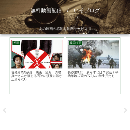
無料動画配信 / いそブログ
あの映画の感動を動画サービスで
邦画
韓国映画
ア
 ジ
容疑者Xの献身 映画 望み の堤
長沙里9.15 あらすじは？実話？平
ラー
観に
真一さんが演じる石神の演技に涙が
均年齢17歳の772人の学生兵たち
作は
止まらない
る