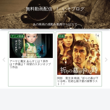
無料動画配信 / いそブログ
あの映画の感動を動画サービスで
アニメ映画
邦画
韓
出演
アーヤと魔女 あらすじは？原作
V.
る刑
は？声優は？ 待望のスタジオジブ
ャ
リ作品
り
阿部 寛主演 映画『祈りの幕が下
りる時』壮絶な親子愛の衝撃ラス
ト！！