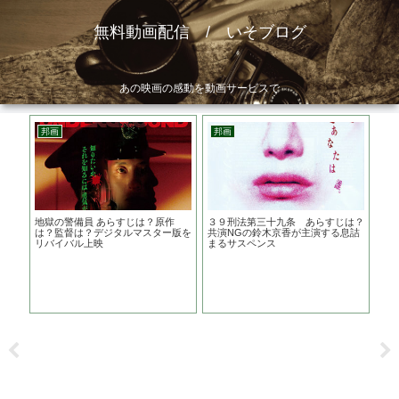
無料動画配信 / いそブログ
あの映画の感動を動画サービスで
邦画
邦画
洋
 あ
地獄の警備員 あらすじは？原作
３９刑法第三十九条 あらすじは？
野
結末
は？監督は？デジタルマスター版を
共演NGの鈴木京香が主演する息詰
ち 
リバイバル上映
まるサスペンス
ホ