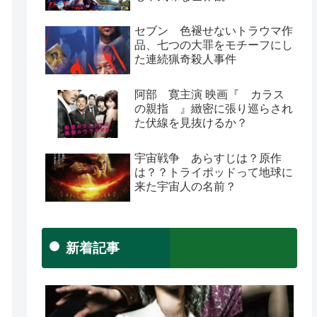
セブン 色褪せないトラウマ作
品、七つの大罪をモチーフにし
た連続猟奇殺人事件
阿部 寛主演 映画『 カラス
の親指 』緻密に張り巡らされ
た伏線を見抜けるか？
宇宙戦争 あらすじは？原作
は？？トライポッドって地球に
来た宇宙人の名前？
新着記事