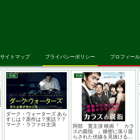
サイトマップ
プライバシーポリシー
プロフィール
邦画
邦画
？監督
真夏の方程式 あらすじ
罪の余白 あらすじ
？ 佐藤
は？キャストは？？前作、
ャストは？吉本美憂
容疑者Xの献身との違い
どんな役柄？？
は？