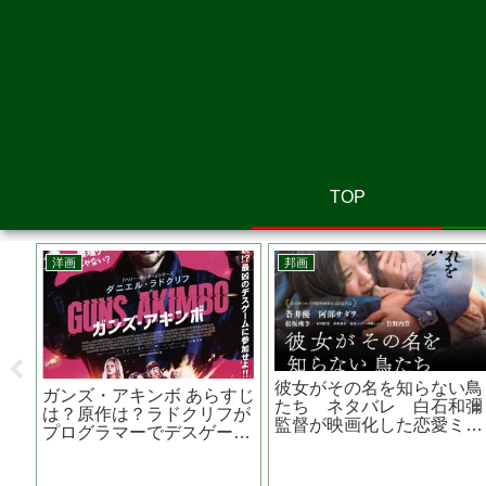
TOP
邦画
邦画
あらすじは？
さがす あらすじは
ちょっと思い出しただけ あ
？ 待望のス
は？主演関連作品は
らすじは？監督は？主演の
品
二朗主演
関連作品は？ 池松壮亮主演