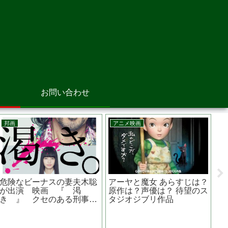
お問い合わせ
邦画
邦画
は？キ
浜の朝日の嘘つきどもと あ
お終活 熟春！人生、百
さんは
らすじは？監督は？ロケ地
時代の過ごし方 あらす
の映画館はどこ？ 高畑充希
は？原作は？水野勝主演
主演