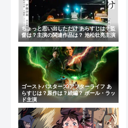
ちょっと思い出しただけ あらすじは？監
督は？主演の関連作品は？ 池松壮亮主演
ゴーストバスターズ/アフターライフ あ
らすじは？原作は？続編？ ポール・ラッ
ド主演