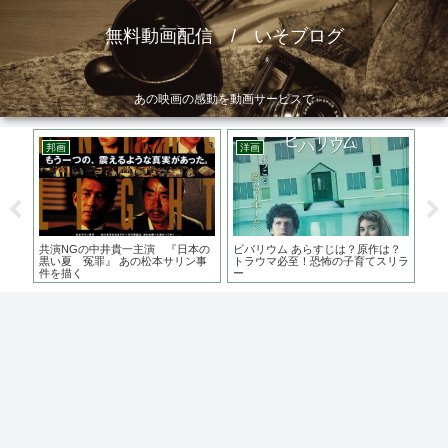
無料動画配信 / いそブログ
あの映画の感動を動画サービスで
邦画
洋画
ア
作
共演NGの中井貴一主演 『日本の
ビバリウム あらすじは？原作は？
アー
？
黒い夏 冤罪』 あの松本サリン事
トラウマ必至！恐怖の子育てスリラ
は？
件を描く
ー
リ