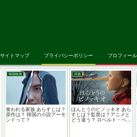
サイトマップ
プライバシーポリシー
プロフィール
洋画
洋画
あらすじは？
JOKER ジョーカー
キャンディマン 
は？デジタル
JOKERに感情移入してし
は？監督は？同名
リバイバル上
まう哀しいほどの狂気
ジョーダン・ピー
本