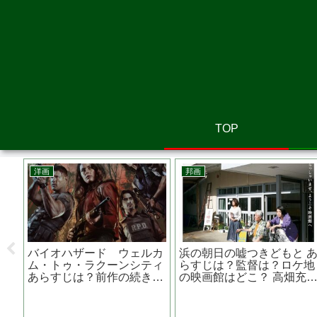
TOP
邦画
邦画
あらすじは？キ
危険なビーナスの吉高由里
地獄の警備員 
日本のベテラン
子が主演する映画『 ユリ
原作は？監督
漣さんも出演？
ゴコロ 』本格派傑作ミス
マスター版を
テリー
映