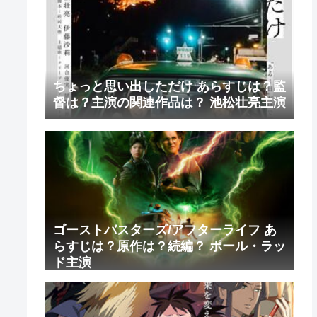
ちょっと思い出しただけ あらすじは？監
督は？主演の関連作品は？ 池松壮亮主演
ゴーストバスターズ/アフターライフ あ
らすじは？原作は？続編？ ポール・ラッ
ド主演