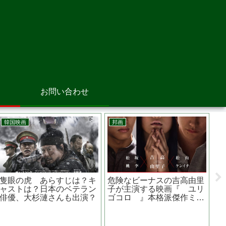
お問い合わせ
邦画
邦画
あらすじ
告白 あらすじは？原作
作品は？
は？第34回日本アカデミー
ル製作脚
賞では4冠を達成
阿部 寛主演 映画
幕が下りる時』壮絶