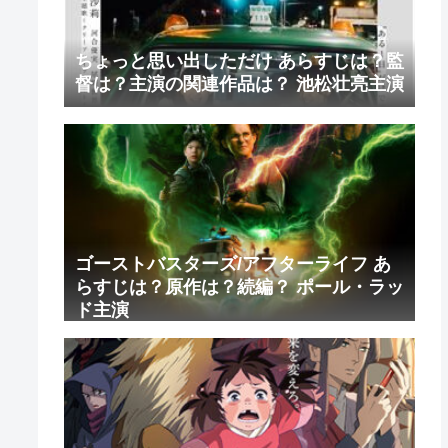
ちょっと思い出しただけ あらすじは？監
督は？主演の関連作品は？ 池松壮亮主演
ゴーストバスターズ/アフターライフ あ
らすじは？原作は？続編？ ポール・ラッ
ド主演