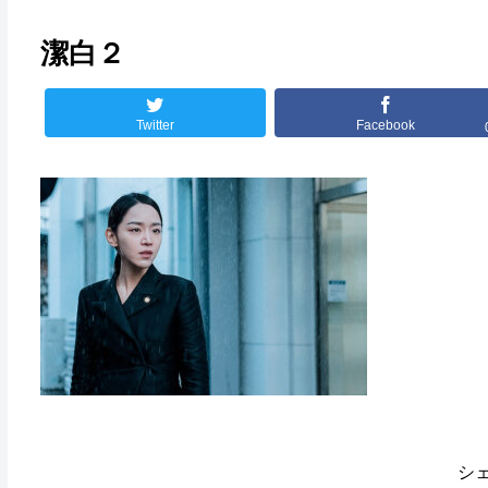
潔白２
Twitter
Facebook
シ