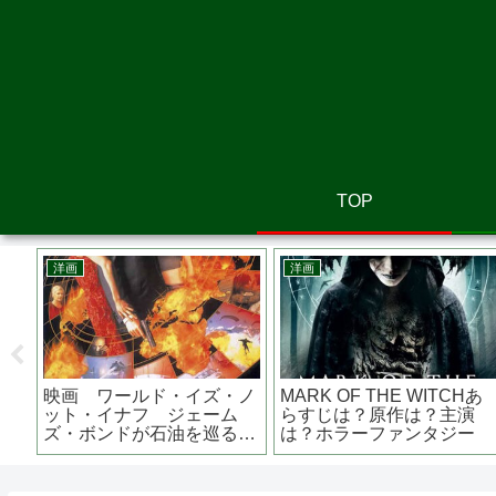
TOP
洋画
洋画
れた
映画 ワールド・イズ・ノ
MARK OF THE WITCHあ
？実
ット・イナフ ジェーム
らすじは？原作は？主演
ズ・ボンドが石油を巡る陰
は？ホラーファンタジー
謀に挑む