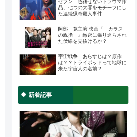
セブン 色褪せないトラウマ作
品、七つの大罪をモチーフにし
た連続猟奇殺人事件
阿部 寛主演 映画『 カラス
の親指 』緻密に張り巡らされ
た伏線を見抜けるか？
宇宙戦争 あらすじは？原作
は？？トライポッドって地球に
来た宇宙人の名前？
新着記事