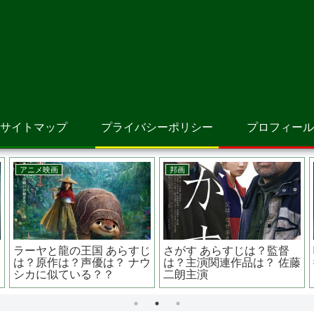
サイトマップ
プライバシーポリシー
プロフィール
アニメ映画
邦画
ラーヤと龍の王国 あらすじ
さがす あらすじは？監督
は？原作は？声優は？ ナウ
は？主演関連作品は？ 佐藤
シカに似ている？？
二朗主演