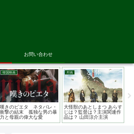
お問い合わせ
韓国映画
邦画
洋
嘆きのピエタ ネタバレ・
大怪獣のあとしまつ あらす
宇
衝撃の結末 孤独な男の暴
じは？監督は？主演関連作
作
力と母親の偉大な愛
品は？ 山田涼介主演
地