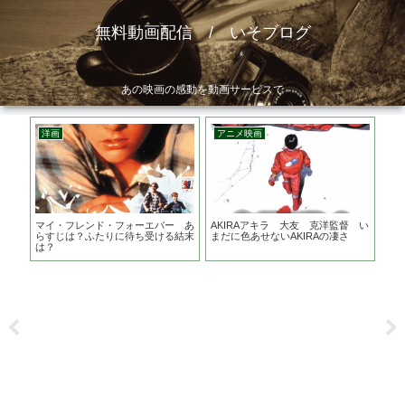
無料動画配信 / いそブログ
あの映画の感動を動画サービスで
洋画
アニメ映画
邦
ト
マイ・フレンド・フォーエバー あ
AKIRAアキラ 大友 克洋監督 い
ＦＵ
？？
らすじは？ふたりに待ち受ける結末
まだに色あせないAKIRAの凄さ
は？
は？
主