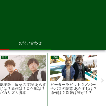
お問い合わせ
邦画
洋画
る少女
ギャング・オブ・ニュー
彦監督
ーク あらすじは？内容
る
ら見る背景と史実
阿部 寛主演 映画『 カラ
スの親指 』緻密に張り巡
らされた伏線を見抜ける