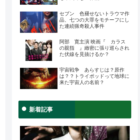
セブン 色褪せないトラウマ作
品、七つの大罪をモチーフにし
た連続猟奇殺人事件
阿部 寛主演 映画『 カラス
の親指 』緻密に張り巡らされ
た伏線を見抜けるか？
宇宙戦争 あらすじは？原作
は？？トライポッドって地球に
来た宇宙人の名前？
新着記事