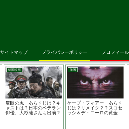
サイトマップ
プライバシーポリシー
プロフィール
邦画
アニメ映画
原作者
闇の子供たち あらすじ
アニメ 時をかけ
田新太、
は？原作は？タイでは上映
尾道が舞台の大林宣
されなかった？
実写版が懐かしくな