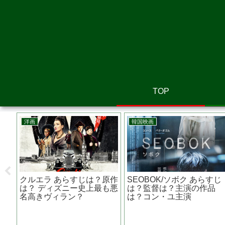
TOP
邦画
邦画
ト２／バー
罪の声 あらすじは？実
空白 あらすじは？
あらすじは？
話？？日本で起きた犯罪が
は？ロケ地は？ 古
誰が？？
ベースとなっている？
松坂桃李主演