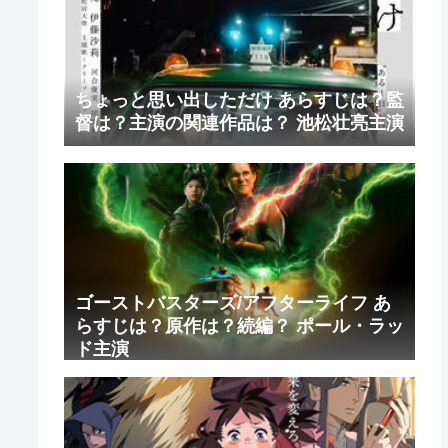
ちょっと思い出しただけ あらすじは？監
督は？主演の関連作品は？ 池松壮亮主演
ゴーストバスターズ/アフターライフ あ
らすじは？原作は？続編？ ポール・ラッ
ド主演