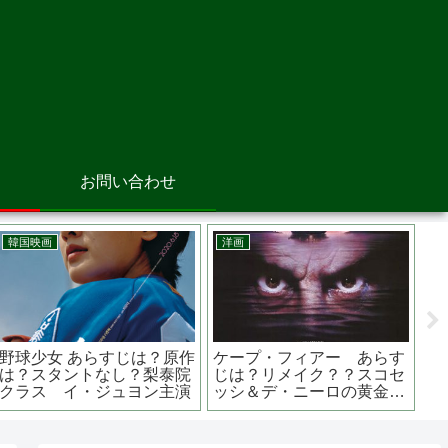
お問い合わせ
アニメ映画
洋画
洋
スマーフ スマーフェット
フォーリング ５０年間の
ギ
と秘密の大冒険 原作は？
想い出 あらすじは？脚本
ー
ベルギーの漫画から生まれ
は？監督は？ ランス・ヘン
ら
た？
リクセン出演