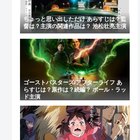
ちょっと思い出しただけ あらすじは？監
督は？主演の関連作品は？ 池松壮亮主演
ゴーストバスターズ/アフターライフ あ
らすじは？原作は？続編？ ポール・ラッ
ド主演