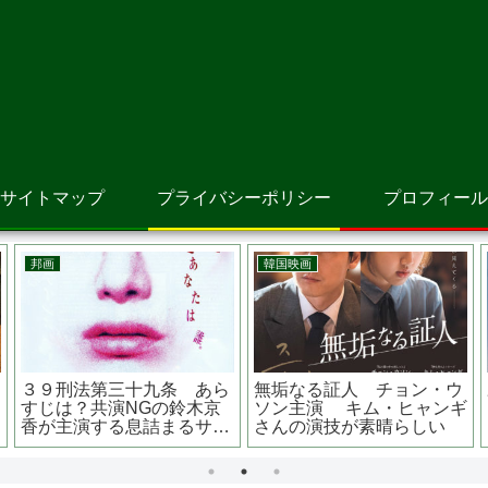
サイトマップ
プライバシーポリシー
プロフィール
邦画
洋画
日本独立 あらすじは？キャ
ダーク・ウォーターズ あら
ストは？？浅野忠信さんが
すじは？原作は？実話？？
白洲次郎を演じる？
マーク・ラファロ主演