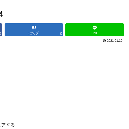
４
はてブ
LINE
0
0
2021.01.10
ェアする