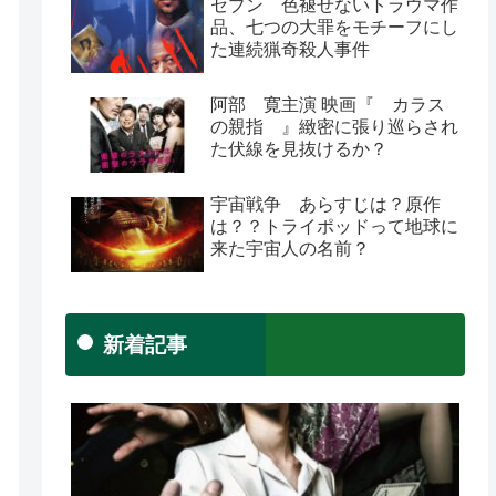
セブン 色褪せないトラウマ作
品、七つの大罪をモチーフにし
た連続猟奇殺人事件
阿部 寛主演 映画『 カラス
の親指 』緻密に張り巡らされ
た伏線を見抜けるか？
宇宙戦争 あらすじは？原作
は？？トライポッドって地球に
来た宇宙人の名前？
新着記事