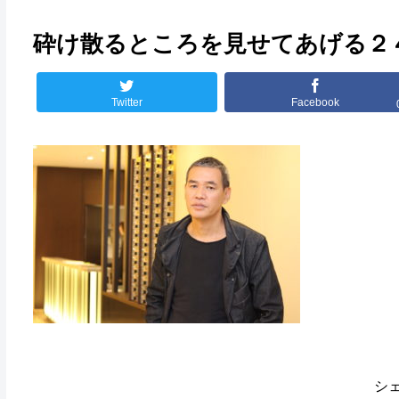
砕け散るところを見せてあげる２
Twitter
Facebook
シ