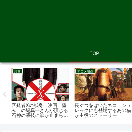
TOP
邦画
邦画
らす
恋する寄生虫 あらすじは？
危険なビーナスの妻夫木聡
コセ
原作は？ロケ地は？ 林遣
が出演 映画 『 渇
金コ
都、小松菜奈主演
き 』 クセのある刑事役
を熱演