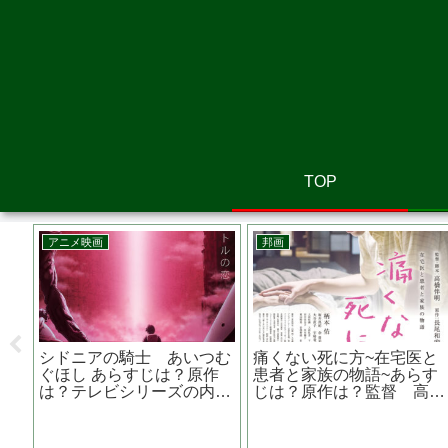
TOP
邦画
洋画
大友 克洋
空白 あらすじは？原作者
テスラ エジソンが
あせない
は？ロケ地は？ 古田新太、
天才 あらすじは？原
松坂桃李主演
テスラ・モーターズ
が？