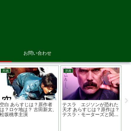
お問い合わせ
邦画
邦画
 誠
日本独立 あらすじは？キ
美し
ストは？？浅野忠信さん
た作
白洲次郎を演じる？
映画『 黄泉がえり 』竹
内結子さんが熊本地震被害
に寄付をしたきっかけ作品