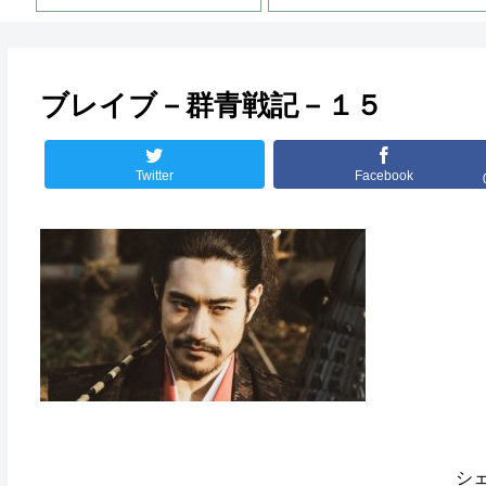
ブレイブ－群青戦記－１５
Twitter
Facebook
シ