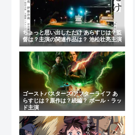
ちょっと思い出しただけ あらすじは？監
督は？主演の関連作品は？ 池松壮亮主演
ゴーストバスターズ/アフターライフ あ
らすじは？原作は？続編？ ポール・ラッ
ド主演