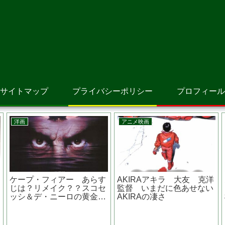
サイトマップ
プライバシーポリシー
プロフィール
洋画
アニメ映画
恐れた
宇宙戦争 あらすじは？原
星を追う子ども 新海
作は？
作は？？トライポッドって
監督 ジブリのような
と関係
地球に来た宇宙人の名前？
い映像と死生観に触れ
品