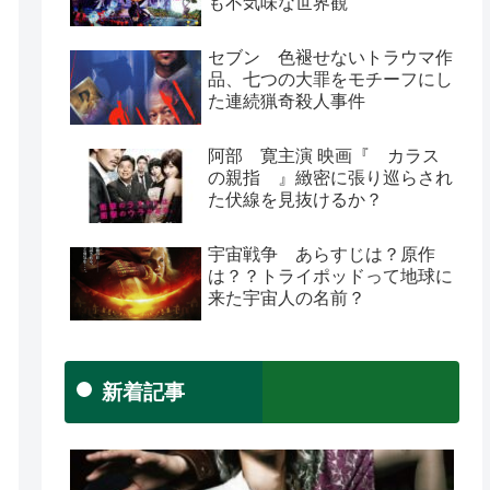
も不気味な世界観
セブン 色褪せないトラウマ作
品、七つの大罪をモチーフにし
た連続猟奇殺人事件
阿部 寛主演 映画『 カラス
の親指 』緻密に張り巡らされ
た伏線を見抜けるか？
宇宙戦争 あらすじは？原作
は？？トライポッドって地球に
来た宇宙人の名前？
新着記事