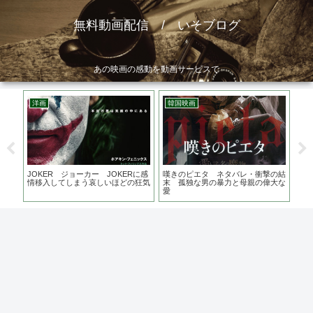
無料動画配信 / いそブログ
あの映画の感動を動画サービスで
洋画
韓国映画
邦
は？
JOKER ジョーカー JOKERに感
嘆きのピエタ ネタバレ・衝撃の結
罪
主演
情移入してしまう哀しいほどの狂気
末 孤独な男の暴力と母親の偉大な
で
愛
る