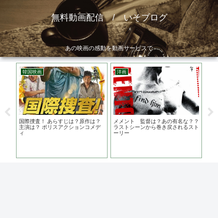
無料動画配信 / いそブログ
あの映画の感動を動画サービスで
韓国映画
洋画
邦
34
国際捜査！ あらすじは？原作は？
メメント 監督は？あの有名な？？
共
達成
主演は？ ポリスアクションコメデ
ラストシーンから巻き戻されるスト
黒い
ィ
ーリー
件