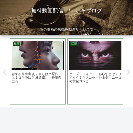
無料動画配信 / いそブログ
あの映画の感動を動画サービスで
邦画
洋画
邦
『び
恋する寄生虫 あらすじは？原作
ケープ・フィアー あらすじは？リ
大怪
道が
は？ロケ地は？ 林遣都、小松菜奈
メイク？？スコセッシ＆デ・ニーロ
監督
主演
の黄金コンビ
介