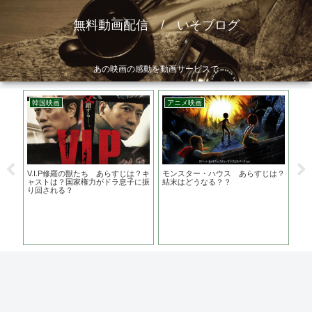
無料動画配信 / いそブログ
あの映画の感動を動画サービスで
韓国映画
アニメ映画
ア
原作
V.I.P修羅の獣たち あらすじは？キ
モンスター・ハウス あらすじは？
サ
ャストは？国家権力がドラ息子に振
結末はどうなる？？
あら
り回される？
優