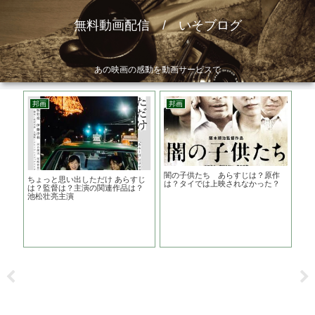
無料動画配信 / いそブログ
あの映画の感動を動画サービスで
邦画
邦画
邦
闇の子供たち あらすじは？原作
浜の
ちょっと思い出しただけ あらすじ
は？タイでは上映されなかった？
は
は？監督は？主演の関連作品は？
こ？
池松壮亮主演
が下
ス