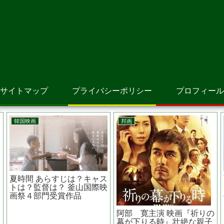
サイトマップ
プライバシーポリシー
プロフィール
洋画
邦画
い死に方~在宅医と
シンクロニック あらすじ
恋する寄
家族の物語~あらす
は？原作は？主演は？ドラ
原作は？
？原作は？監督 高橋
ッグでタイムトラベル
都、小松