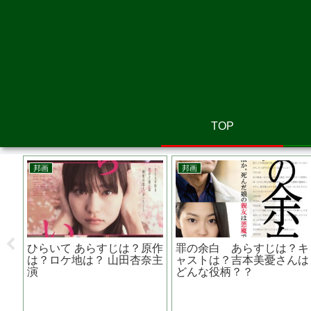
TOP
画
洋画
邦画
ォーリング ５０年間の
クライモリ あらすじは？監
痛くな
い出 あらすじは？脚本
督は？シリーズもの？ シャ
患者と
？監督は？ ランス・ヘン
ルロッテ・ベガ主演
じは
クセン出演
伴明