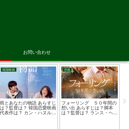
お問い合わせ
邦画
邦画
生虫 あらすじは？
先生を消す方程式の田中圭
ちょっと思
ロケ地は？ 林遣
主演『びったれ!!!（劇場
らすじは？
菜奈主演
版）』伝説の極道が庶民の
関連作品は
敵と戦う