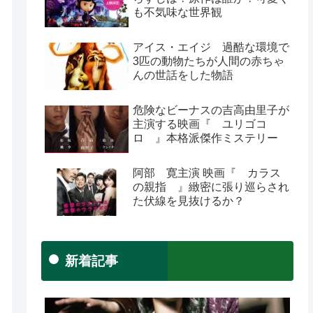
も不気味な世界観
アイス・エイジ 過酷な環境で
3匹の動物たちが人間の赤ちゃ
んの世話をした物語
危険なビーナスの吉高由里子が
主演する映画『 ユリゴコ
ロ 』本格派傑作ミステリー
阿部 寛主演 映画『 カラス
の親指 』緻密に張り巡らされ
た伏線を見抜けるか？
新着記事