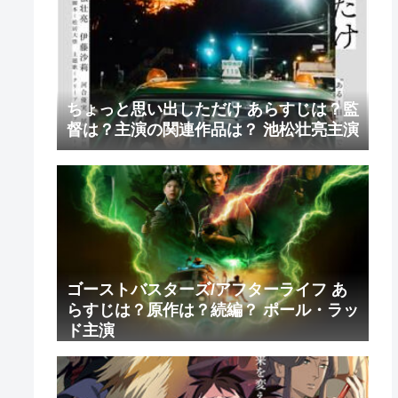
ちょっと思い出しただけ あらすじは？監
督は？主演の関連作品は？ 池松壮亮主演
ゴーストバスターズ/アフターライフ あ
らすじは？原作は？続編？ ポール・ラッ
ド主演