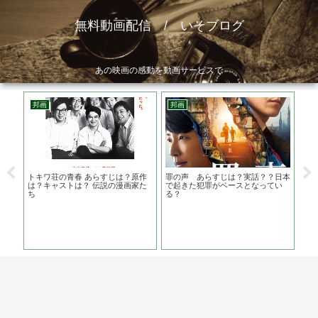
無料動画配信 / いそブログ
あの映画の感動を動画サービスで
邦画
邦画
韓
 あ
トキワ荘の青春 あらすじは？原作
罪の声 あらすじは？実話？？日本
食わ
史実
は？キャストは？ 伝説の漫画家た
で起きた犯罪がベースとなってい
は？
ち
る？