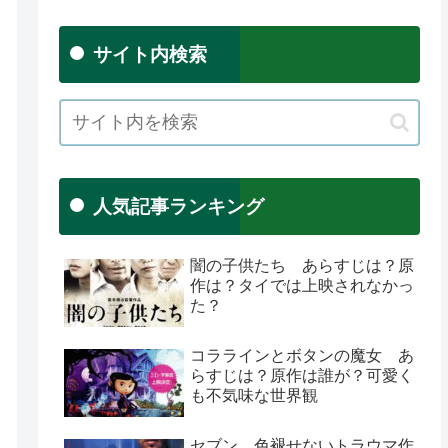
サイト内検索
人気記事ランキング
闇の子供たち あらすじは？原
作は？タイでは上映されなかっ
た？
コララインとボタンの魔女 あ
らすじは？原作は誰が？可愛く
も不気味な世界観
セブン 色褪せないトラウマ作