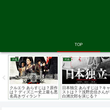
TOP
邦画
アニメ映画
由里
黄龍の村 あらすじは？原作
AKIRAアキラ 大友 克
ユリ
は？監督は？ ハードボイル
監督 いまだに色あせな
ミス
ドアクション
AKIRAの凄さ