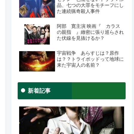
品、七つの大罪をモチーフにし
た連続猟奇殺人事件
阿部 寛主演 映画『 カラス
の親指 』緻密に張り巡らされ
た伏線を見抜けるか？
宇宙戦争 あらすじは？原作
は？？トライポッドって地球に
来た宇宙人の名前？
新着記事