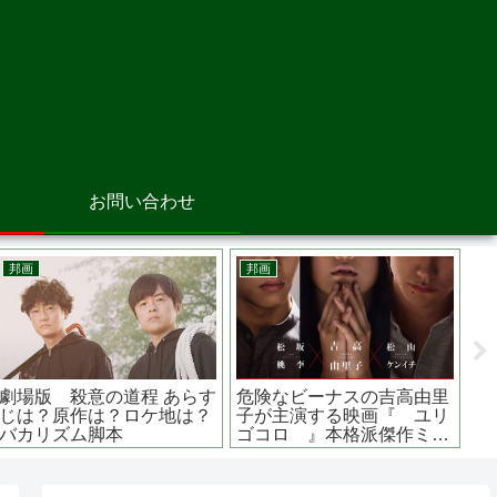
お問い合わせ
洋画
邦画
映画 ワールド・イズ・ノ
地獄の花園 あらすじは？原
ット・イナフ ジェーム
作は？ 広瀬アリスがカリス
ズ・ボンドが石油を巡る陰
マヤンキー？？
謀に挑む