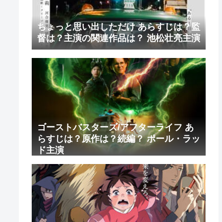
ちょっと思い出しただけ あらすじは？監
督は？主演の関連作品は？ 池松壮亮主演
ゴーストバスターズ/アフターライフ あ
らすじは？原作は？続編？ ポール・ラッ
ド主演