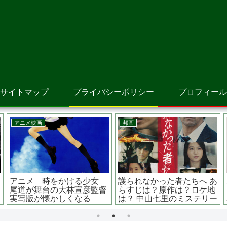
サイトマップ
プライバシーポリシー
プロフィール
韓国映画
アニメ映画
洋
野球少女 あらすじは？原作
アーヤと魔女 あらすじは？
い
は？スタントなし？梨泰院
原作は？声優は？ 待望のス
クラス イ・ジュヨン主演
タジオジブリ作品