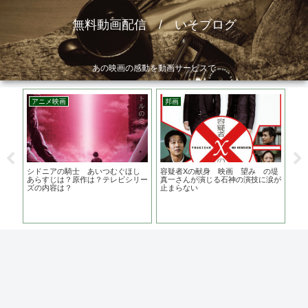
無料動画配信 / いそブログ
あの映画の感動を動画サービスで
アニメ映画
邦画
ア
34
シドニアの騎士 あいつむぐほし
容疑者Xの献身 映画 望み の堤
長
達成
あらすじは？原作は？テレビシリー
真一さんが演じる石神の演技に涙が
も
ズの内容は？
止まらない
ー