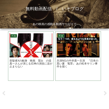
無料動画配信 / いそブログ
あの映画の感動を動画サービスで
邦画
邦画
ア
？？
容疑者Xの献身 映画 望み の堤
共演NGの中井貴一主演 『日本の
リョ
宙人
真一さんが演じる石神の演技に涙が
黒い夏 冤罪』 あの松本サリン事
Te
止まらない
件を描く
あ