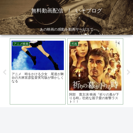
無料動画配信 / いそブログ
あの映画の感動を動画サービスで
アニメ映画
邦画
ア
ロケ
アニメ 時をかける少女 尾道が舞
星
演
台の大林宣彦監督実写版が懐かしく
ブ
なる
触
阿部 寛主演 映画『祈りの幕が下
りる時』壮絶な親子愛の衝撃ラス
ト！！