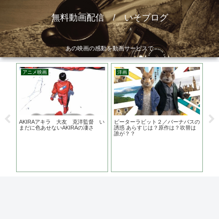
無料動画配信 / いそブログ
あの映画の感動を動画サービスで
アニメ映画
洋画
韓
じ
AKIRAアキラ 大友 克洋監督 い
ピーターラビット２／バーナバスの
夏時
ァン
まだに色あせないAKIRAの凄さ
誘惑 あらすじは？原作は？吹替は
監督
誰が？？
賞