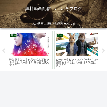
無料動画配信 / いそブログ
あの映画の感動を動画サービスで
邦画
洋画
邦
砕け散るところを見せてあげる あ
ピーターラビット２／バーナバスの
容
じ
らすじは？原作は？ 真っ赤な嵐っ
誘惑 あらすじは？原作は？吹替は
真
・ラ
て？？
誰が？？
止