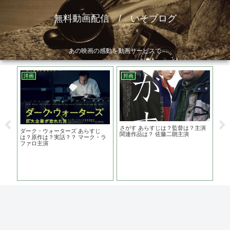
無料動画配信 / いそブログ
あの映画の感動を動画サービスで
洋画
邦画
ア
作
さがす あらすじは？監督は？主演
星
ダーク・ウォーターズ あらすじ
版を
関連作品は？ 佐藤二朗主演
ブ
は？原作は？実話？？ マーク・ラ
触
ファロ主演