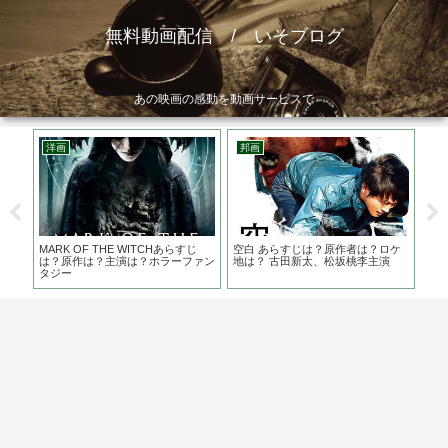
無料動画配信 / いそブログ
あの映画の感動を動画サービスで
洋画
邦画
邦
 ネ
MARK OF THE WITCHあらすじ
空白 あらすじは？原作者は？ロケ
痛
した
は？原作は？主演は？ホラーファン
地は？ 古田新太、松坂桃李主演
族
タジー
督