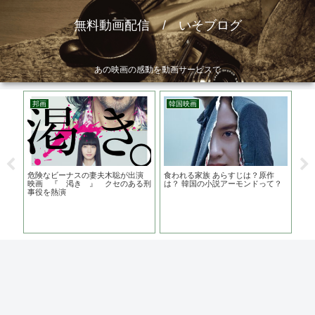
無料動画配信 / いそブログ
あの映画の感動を動画サービスで
邦画
韓国映画
洋
『び
危険なビーナスの妻夫木聡が出演
食われる家族 あらすじは？原作
ライ
道が
映画 『 渇き 』 クセのある刑
は？ 韓国の小説アーモンドって？
は？
事役を熱演
レ