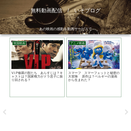
無料動画配信 / いそブログ
あの映画の感動を動画サービスで
韓国映画
アニメ映画
邦
はど
V.I.P修羅の獣たち あらすじは？キ
スマーフ スマーフェットと秘密の
危
酷な
ャストは？国家権力がドラ息子に振
大冒険 原作は？ベルギーの漫画
映
り回される？
から生まれた？
事