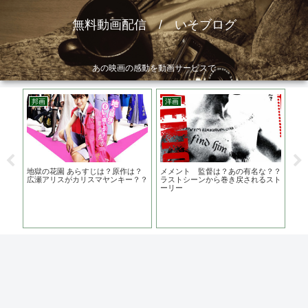
無料動画配信 / いそブログ
あの映画の感動を動画サービスで
邦画
洋画
邦
がる
地獄の花園 あらすじは？原作は？
メメント 監督は？あの有名な？？
る声
広瀬アリスがカリスマヤンキー？？
ラストシーンから巻き戻されるスト
ーリー
映
ん
か